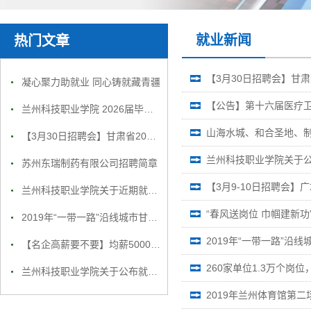
就业新闻
热门文章
【3月30日招聘会】甘
凝心聚力助就业 同心铸就藏青疆
【公告】第十六届医疗
兰州科技职业学院 2026届毕业生就业招聘会邀请函
山海水城、和合圣地、制造
【3月30日招聘会】甘肃省2019年春季退役军人暨现役军人家属就业专场招聘会主会场参会单位信息
兰州科技职业学院关于
苏州东瑞制药有限公司招聘简章
【3月9-10日招聘会
兰州科技职业学院关于近期就业工作咨询人员名单公布的通知
“春风送岗位 巾帼建新
2019年“一带一路”沿线城市甘肃第一场大型人才招聘会
2019年“一带一路”沿
【名企高薪要不要】均薪5000以上，五险一金，年底双薪，周末双休，心动不如行动
260家单位1.3万个岗
兰州科技职业学院关于公布就业举报电话通知
2019年兰州体育馆第二