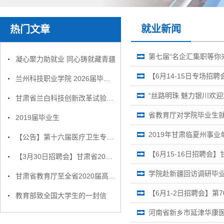
就业新闻
热门文章
第七届“名企汇集职等你来
凝心聚力助就业 同心铸就藏青疆
兰州科技职业学院 2026届毕业生就业招聘会邀请函
“丝路明珠 魅力银川欢迎
甘肃省兰白科技创新改革试验区企业精准招聘服务月活动方案
省教育厅对学院毕业生
2019届毕业生
2019年甘肃临夏州事业
【公告】第十六届医疗卫生专场招聘会部分参会名录
【6月15-16日招聘
【3月30日招聘会】甘肃省2019年春季退役军人暨现役军人家属就业专场招聘会主会场参会单位信息
学院赴新疆回访调研毕
甘肃省教育厅至全省2020届高校毕业生的一封信
【6月1-2日招聘会】
教育部致全国大学生的一封信
河南省新乡市延津华康医