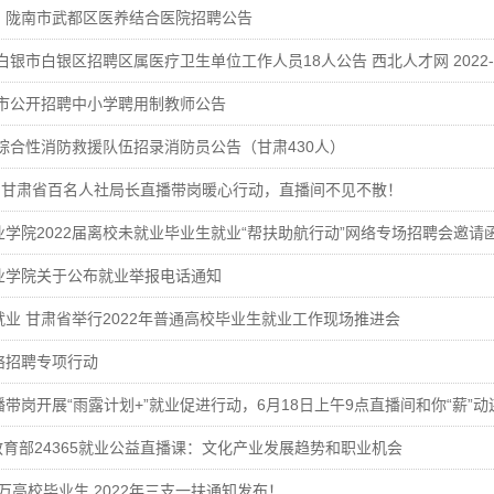
】陇南市武都区医养结合医院招聘公告
白银市白银区招聘区属医疗卫生单位工作人员18人公告 西北人才网 2022-08-
州市公开招聘中小学聘用制教师公告
家综合性消防救援队伍招录消防员公告（甘肃430人）
日】甘肃省百名人社局长直播带岗暖心行动，直播间不见不散！
学院2022届离校未就业毕业生就业“帮扶助航行动”网络专场招聘会邀请
业学院关于公布就业举报电话通知
业 甘肃省举行2022年普通高校毕业生就业工作现场推进会
络招聘专项行动
带岗开展“雨露计划+”就业促进行动，6月18日上午9点直播间和你“薪”动
 教育部24365就业公益直播课：文化产业发展趋势和职业机会
4万高校毕业生 2022年三支一扶通知发布！