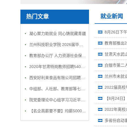
就业新闻
热门文章
8月26日下
凝心聚力助就业 同心铸就藏青疆
教育部推出
兰州科技职业学院 2026届毕业生就业招聘会邀请函
甘肃天水武
教育部办公厅 人力资源社会保障部办公厅 国务院扶贫办综合司关于做好52个未摘帽 贫困县建档立卡贫困家庭高校毕业生 就业精准帮扶工作的通知
白银市第二
2020年甘肃特岗教师招聘5400人名额分配表
兰州市未就
西安好利来食品有限公司招聘简章
2022届高
中组部、人社部、教育部等七部门启动实施高校毕业生就业创业推进行动
【8月24日
院党委理论中心组学习习近平在纪念中国人民志愿军抗美援朝出国作战70周年大会上的重要讲话
2022年
【名企高薪要不要】均薪5000以上，五险一金，年底双薪，周末双休，心动不如行动
多省份启动