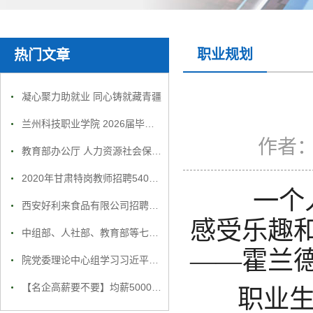
职业规划
热门文章
凝心聚力助就业 同心铸就藏青疆
兰州科技职业学院 2026届毕业生就业招聘会邀请函
作者
教育部办公厅 人力资源社会保障部办公厅 国务院扶贫办综合司关于做好52个未摘帽 贫困县建档立卡贫困家庭高校毕业生 就业精准帮扶工作的通知
2020年甘肃特岗教师招聘5400人名额分配表
一个人在
西安好利来食品有限公司招聘简章
感受乐趣
中组部、人社部、教育部等七部门启动实施高校毕业生就业创业推进行动
——霍兰
院党委理论中心组学习习近平在纪念中国人民志愿军抗美援朝出国作战70周年大会上的重要讲话
【名企高薪要不要】均薪5000以上，五险一金，年底双薪，周末双休，心动不如行动
职业生