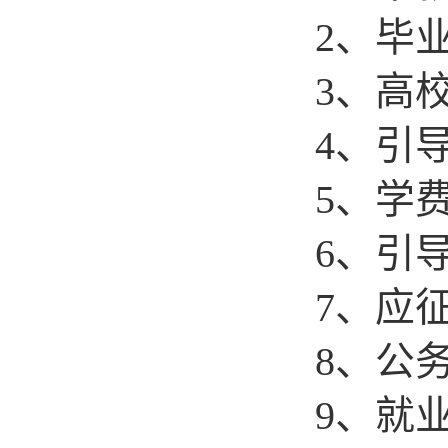
2
、毕
3
、高
4
、引
5
、学
6
、引
7
、应
8
、公
9
、就