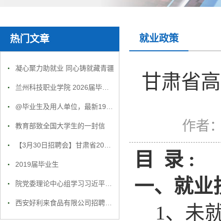
就业政策
热门文章
凝心聚力助就业 同心铸就藏青疆
甘肃省高
兰州科技职业学院 2026届毕业生就业招聘会邀请函
@毕业生及用人单位，最新19场高校空中双选会欢迎参加！
作者
教育部致全国大学生的一封信
【3月30日招聘会】甘肃省2019年春季退役军人暨现役军人家属就业专场招聘会主会场参会单位信息
目 录 :
2019届毕业生
一、就业
院党委理论中心组学习习近平在纪念中国人民志愿军抗美援朝出国作战70周年大会上的重要讲话
西安好利来食品有限公司招聘简章
1
、未