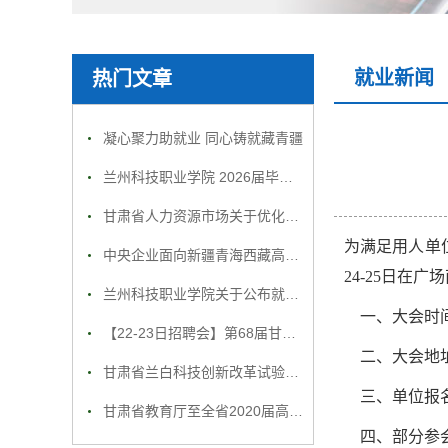
就业新闻
热门文章
凝心聚力助就业 同心铸就藏青疆
兰州科技职业学院 2026届毕业生就业招聘会邀请函
甘肃省人力资源市场关于优化招聘活动的公告
为满足用人单
中央企业面向新疆青海西藏高校毕业生专场招聘活动
24-25日在
兰州科技职业学院关于公布就业举报电话通知
一、大会时间：11
【22-23日招聘会】第68届甘肃民营企业大型人才招聘会部分参会单位名录
二、大会地址
甘肃省兰白科技创新改革试验区企业精准招聘服务月活动方案
三、单位报名电话：
甘肃省教育厅至全省2020届高校毕业生的一封信
四、部分参