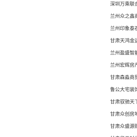
深圳万乘联合
兰州众之鑫
兰州印象泰石
甘肃天鸿金运
兰州盈盛智能
兰州宏辉房
甘肃森淼商
鲁公大宅装饰
甘肃驭驰天下
甘肃众创房地
甘肃众盛源财