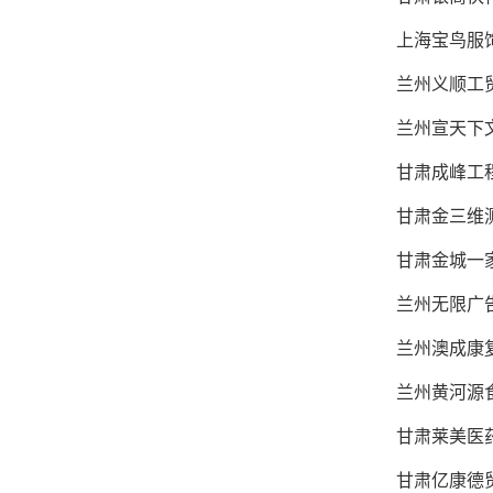
上海宝鸟服
兰州义顺工贸
兰州宣天下文
甘肃成峰工程
甘肃金三维测
甘肃金城一家
兰州无限广
兰州澳成康复
兰州黄河源食
甘肃莱美医药
甘肃亿康德