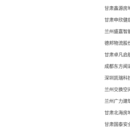
甘肃鑫源房地
甘肃申欣健康
兰州盛嘉智能
德邦物流股
甘肃卓凡启航
成都东方闻道
深圳凯瑞科
兰州交换空间
兰州广力建筑
甘肃北海房地
甘肃国泰安全