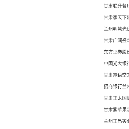
甘肃联升餐厅
甘肃家天下装
兰州明慧光伏
甘肃广润盛
东方证券股份
中国光大银行
甘肃霖语堂文
招商银行兰州
甘肃正太国际
甘肃紫苹果装
兰州正昌实