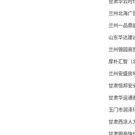
甘肃华云时代
兰州北海广
兰州一品鼎盛
山东华达建设
兰州锦园商
厚朴汇智（北
兰州安盛房地
甘肃恒邦安全
甘肃华运通泰
玉门市润泽环
甘肃西凉人力
甘肃银商快付