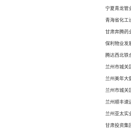
宁夏青龙管业
青海省化工设
甘肃奔腾药
保利物业发展
腾达西北铁合
兰州市城关区
兰州美年大健
兰州市城关
兰州顺丰速
兰州亚太实业
甘肃投资集团