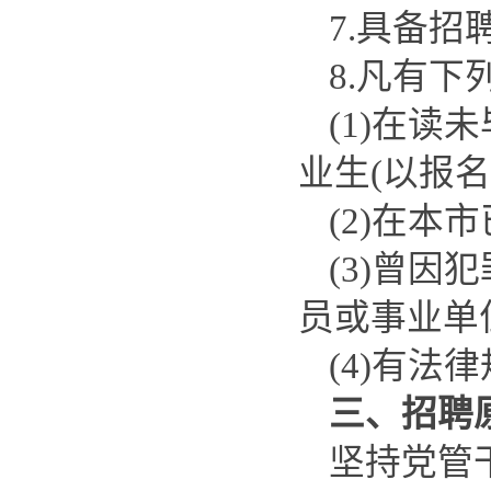
7.具备招
8.凡有
(1)在
业生(以报
(2)在本
(3)曾
员或事业单
(4)有
三、招聘
坚持党管